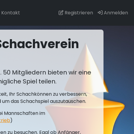
Kontakt
Registrieren
Anmelden
Schachverein
. 50 Mitgliedern bieten wir eine
liche Spiel teilen.
keit, Ihr Schachkönnen zu verbessern,
und um das Schachspiel auszutauschen.
wei Mannschaften im
trieb
)
iten zu besuchen. Egal ob Anfänger,